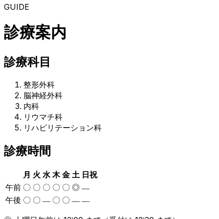
GUIDE
診療案内
診療科目
整形外科
脳神経外科
内科
リウマチ科
リハビリテーション科
診療時間
月
火
水
木
金
土
日祝
午前
〇
〇
〇
〇
〇
◎
―
午後
〇
〇
〇
〇
―
―
―