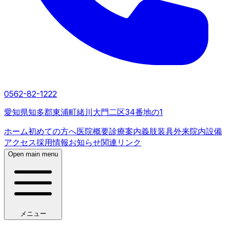
0562-82-1222
愛知県知多郡東浦町緒川大門二区34番地の1
ホーム
初めての方へ
医院概要
診療案内
義肢装具外来
院内設備
アクセス
採用情報
お知らせ
関連リンク
Open main menu
メニュー