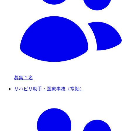
募集
1
名
リハビリ助手・医療事務（常勤）