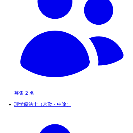
募集
2
名
理学療法士（常勤・中途）