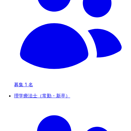
募集
1
名
理学療法士（常勤・新卒）