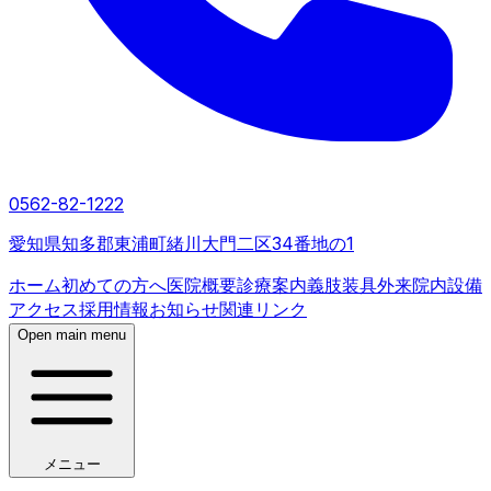
0562-82-1222
愛知県知多郡東浦町緒川大門二区34番地の1
ホーム
初めての方へ
医院概要
診療案内
義肢装具外来
院内設備
アクセス
採用情報
お知らせ
関連リンク
Open main menu
メニュー