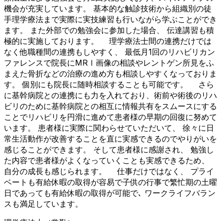
機会が充実しています。 基本的な触診技術から組織別の徒
手理学療法まで実際に実技練習も行いながら学ぶことができ
ます。 また外部での勉強会に参加した場合、 伝達講習も積
極的に実施しております。 理学療法士間の連携だけでは
なく他職種間の連携もしやすく、 最低月1回のリハビリカン
ファレンスで院長にMRⅠ画像の相談やレントゲン所見をふ
まえた骨折などの治療の進め方も相談しやすくなっておりま
す。 個別にも院長に随時相談することも可能です。 さら
に基幹病院との連携にも力を入れており、術前や術後のリハ
ビリのために基幹病院との相互に情報共有をスムースにする
ことでリハビリを円滑に進めて患者様の早期の回復に努めて
います。 患者様に実際に関わらせていただいて、 徐々に日
常生活動作が改善することを直に実感できるのでやりがいを
感じることができます。 そして患者様に感謝され、 勉強し
た内容で患者様がよくなっていくことも実感できるため、
自分の成長も感じられます。 仕事だけではなく、 プライ
ベートも有給休暇の取得が容易で子供の行事で繁忙期の土曜
日であっても有給休暇の取得が可能で､ ワークライフバラン
スも満足しています。