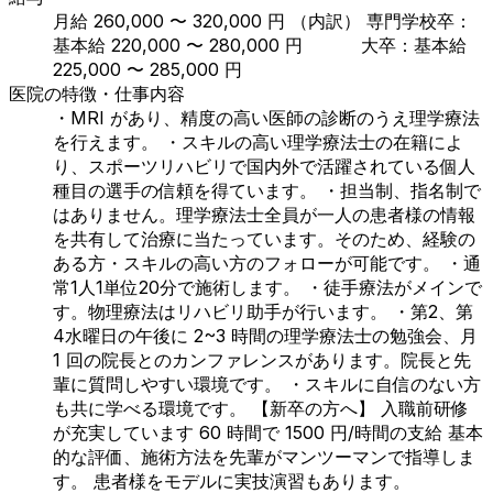
月給 260,000 〜 320,000 円 （内訳） 専門学校卒：
基本給 220,000 〜 280,000 円 大卒：基本給
225,000 〜 285,000 円
医院の特徴・仕事内容
・MRI があり、精度の高い医師の診断のうえ理学療法
を行えます。 ・スキルの高い理学療法士の在籍によ
り、スポーツリハビリで国内外で活躍されている個人
種目の選手の信頼を得ています。 ・担当制、指名制で
はありません。理学療法士全員が一人の患者様の情報
を共有して治療に当たっています。そのため、経験の
ある方・スキルの高い方のフォローが可能です。 ・通
常1人1単位20分で施術します。 ・徒手療法がメインで
す。物理療法はリハビリ助手が行います。 ・第2、第
4水曜日の午後に 2~3 時間の理学療法士の勉強会、月
1 回の院長とのカンファレンスがあります。院長と先
輩に質問しやすい環境です。 ・スキルに自信のない方
も共に学べる環境です。 【新卒の方へ】 入職前研修
が充実しています 60 時間で 1500 円/時間の支給 基本
的な評価、施術方法を先輩がマンツーマンで指導しま
す。 患者様をモデルに実技演習もあります。