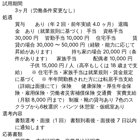
試用期間
3ヶ月（労働条件変更なし）
処遇
賞与 あり（年 2 回・前年実績 4.0 ヶ月） 退職
金 あり（就業規則に基づく） 手当 資格手当
30,000 円 皆勤手当 10,000 円 住宅手当 賃
貸の場合 30,000 〜 50,000 円（経験・能力に応じて
昇給があります） 持ち家の場合 20,000 円（条
件があります） 家族手当 配偶者 10,000 円
子供 15,000 円 / 人（高卒もしくは 18 歳まで支
給） ※ 住宅手当・家族手当は就業規則・賃金規定
に基づく ※ 半年間勤務された方には転居手当支給
（詳細は面接にて） 保険 健康保険・厚生年金保
険・雇用保険・労働者災害補償保険 交通費 実費支給
（月額 8,000 円まで） 制服・靴の貸与あり 7色のス
クラブから6枚選択・パンツ 休憩室・仮眠室あり
選考内容
書類選考・面接（1 回） 書類到着後・面接後 7 日以内
に通知します
応募書類