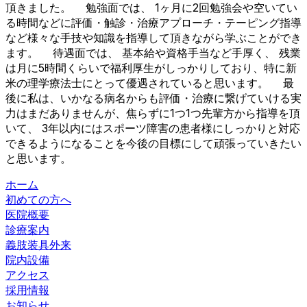
頂きました。 勉強面では、 1ヶ月に2回勉強会や空いてい
る時間などに評価・触診・治療アプローチ・テーピング指導
など様々な手技や知識を指導して頂きながら学ぶことができ
ます。 待遇面では、 基本給や資格手当など手厚く、 残業
は月に5時間くらいで福利厚生がしっかりしており、特に新
米の理学療法士にとって優遇されていると思います。 最
後に私は、いかなる病名からも評価・治療に繋げていける実
力はまだありませんが、焦らずに1つ1つ先輩方から指導を頂
いて、 3年以内にはスポーツ障害の患者様にしっかりと対応
できるようになることを今後の目標にして頑張っていきたい
と思います。
ホーム
初めての方へ
医院概要
診療案内
義肢装具外来
院内設備
アクセス
採用情報
お知らせ