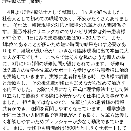
理学療法士（常勤）
4月より理学療法士として就職し、 1ヶ月が経ちました。
社会人として初めての職場であり、不安がたくさんありまし
た。 それは、臨床現場の対応と職場の先輩との人間関係で
す。 整形外科クリニックなのでリハビリ対象は外来患者様
が中心で、 1日にみる患者様の数は10～20人です。 また、
1単位であることが多いため短い時間で結果を出す必要があ
ります。経験が浅い私が、いきなり臨床現場に出て本当に大
丈夫か不安でした。 こちらではそんな私のような新人の為
に、3月に60時間の研修期間が設けられています。 研修時
は先輩方の見学や先輩のサポートを受けながら患者様に治療
を実施していきます。実際に患者様を診る時、患者様の評価
と治療をし、 その後先輩が修正を加えながら改めて治療す
る内容でした。 お陰で4月になり正式に理学療法士として独
り立ちして施術をする際に不安が少なく仕事に入る事ができ
ました。 担当制ではないので、 先輩と1人の患者様の情報
共有ができ、疑問を質問しやすくなっています。 理学療法
士同士は良い人間関係で雰囲気がとても良く、先輩方は優し
く相談しやすいためプレッシャーが少なく勤務できていま
す。 更に、研修中も時間給は1500円と手厚くサポートして