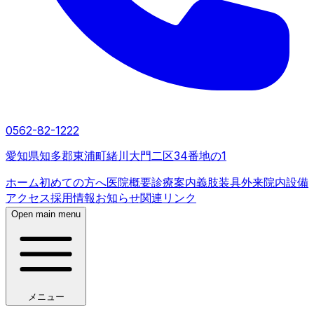
0562-82-1222
愛知県知多郡東浦町緒川大門二区34番地の1
ホーム
初めての方へ
医院概要
診療案内
義肢装具外来
院内設備
アクセス
採用情報
お知らせ
関連リンク
Open main menu
メニュー