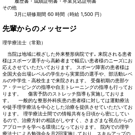
履歴書・成績証明書・卒業見込証明書
その他
3月に研修期間 60 時間（時給 1,500 円）
先輩からのメッセージ
理学療法士（常勤）
当院は地域に根ざした外来整形病院です｡ 来院される患者
様はスポーツ選手から高齢者まで幅広い患者様のニーズにお
応えさせていただいております。 スポーツ障害の患者様は
全国大会出場レベルの学生から実業団の選手や、部活動レベ
ルの中学生・高校生まで来院されます。 受傷初期の患部ケ
ア・テーピングの指導や自主トレーニングの指導も行ってお
ります。 傷害予防のストレッチ指導も実施しておりま
す。 一般的な整形外科疾患の患者様に対しては運動療法
や徒手理学療法を中心とした治療を提供させていただいてお
ります。 理学療法士間での情報共有を日頃から密にしてい
るので、治療方針の相談がしやすく、さまざまな視点からの
アプローチを学べる環境になっております。 院内での理学
療法士による勉強会を月2回実施しており、スキルアップの