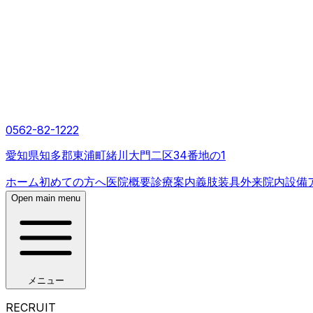
0562-82-1222
愛知県知多郡東浦町緒川大門二区34番地の1
ホーム
初めての方へ
医院概要
診療案内
義肢装具外来
院内設備
Open main menu
メニュー
RECRUIT