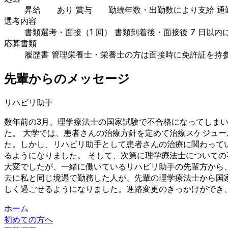
昇給 あり 賞与 勤続年数・出勤数により支給 通勤手
選考内容
書類選考・面接（1 回） 書類到着後・面接後 7 日以内
応募書類
履歴書 管理栄養士・栄養士の方は面接時に免許証を持
先輩からのメッセージ
リハビリ助手
数年前の3月、理学療法士の国家試験で不合格になってしま
た。 大学では、患者さんの治療方針を定めて治療スケジュ
た。しかし、リハビリ助手として患者さんの治療に関わって
るようになりました。 そして、次第に理学療法士について
大変でしたが、一緒に働いているリハビリ助手の先輩方から
去に私と同じ境遇で勤務した人が、先輩の理学療法士から国
しく過ごせるようになりました。進路変更のきっかけができ
ホーム
初めての方へ